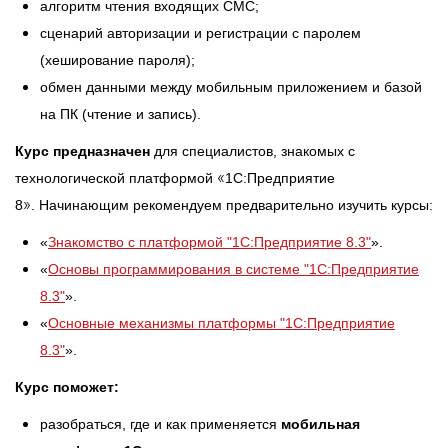
алгоритм чтения входящих СМС;
сценарий авторизации и регистрации с паролем
(хеширование пароля);
обмен данными между мобильным приложением и базой
на ПК (чтение и запись).
Курс предназначен
для специалистов, знакомых с
«
технологической платформой
1С:Предприятие
»
8
. Начинающим рекомендуем предварительно изучить курсы:
«
Знакомство с платформой "1C:Предприятие 8.3"
».
«
Основы программирования в системе "1C:Предприятие
8.3"
».
«
Основные механизмы платформы "1С:Предприятие
8.3"
».
Курс поможет:
разобраться, где и как применяется
мобильная