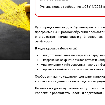
Учтены новые требования ФСБУ 4/2023 пр
Курс предназначен для
бухгалтеров
и посв
программе
1С
. В рамках обучения рассматр
счетов затрат, начисление и учёт основных
отчётности.
В ходе курса разбираются:
—
подготовительные мероприятия перед нач
—
корректное закрытие счетов затрат и конт
—
начисление и учёт основных налогов и ф
—
проверка отчётности с использованием в
Особое внимание уделяется деталям налогов
корректности данных в переходных ситуация
По итогам курса
слушатели смогут самостоят
корректно рассчитать налоги и подготовить 