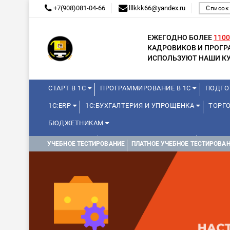
+7(908)081-04-66
lllkkk66@yandex.ru
Список
ЕЖЕГОДНО БОЛЕЕ
1100
КАДРОВИКОВ И ПРОГ
ИСПОЛЬЗУЮТ НАШИ КУ
СТАРТ В 1С
ПРОГРАММИРОВАНИЕ В 1С
ПОДГО
1С:ERP
1С:БУХГАЛТЕРИЯ И УПРОЩЕНКА
ТОРГ
БЮДЖЕТНИКАМ
МИНИ-КУРСЫ
КУРСЫ ДЛЯ ШКОЛЬНИКОВ
ДЛЯ Ш
УЧЕБНОЕ ТЕСТИРОВАНИЕ
ПЛАТНОЕ УЧЕБНОЕ ТЕСТИРОВА
WEB, JAVA И ANDROID