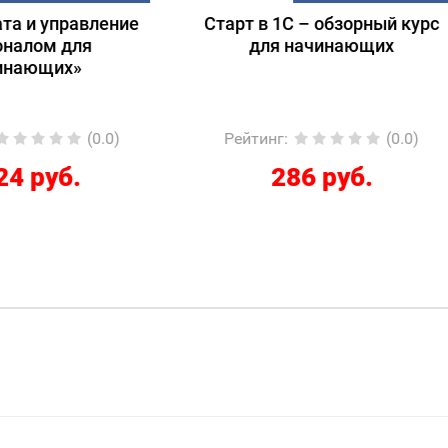
т в 1С – обзорный курс
Подготовка к экзам
для начинающих
1С:Специалист-консул
1С:ERP 2.5.
Регламентированный
йтинг
:
(0.0)
Рейтинг
:
(
286 руб.
12267 руб.