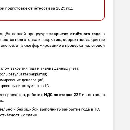
и подготовке отчётности за 2025 год.
ящён полной процедуре
закрытия отчётного года
в
иваются подготовка к закрытию, корректное закрытие
 налогов, а также формирование и проверка налоговой
алом закрытия года и анализ данных учёта;
роль результата закрытия;
ормирование деклараций;
строенных инструментов 1С.
ых расчётов, работе с
НДС по ставке 22%
и контролю
х.
ельно и без ошибок выполнить закрытие года в 1С,
отчётность к сдаче.