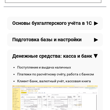
Основы бухгалтерского учёта в 1С
Что такое бухгалтерский учёт и зачем он нужен
Подготовка базы и настройки
План счетов, проводки, дебет и кредит —
простым языком
Создание базы, выбор функциональности
Как это реализовано в 1С
Денежные средства: касса и банк
Настройка учётной политики, налогов и
параметров
Настройка структуры справочников: статьи
Поступление и выдача наличных
затрат, доходы и расходы
Платежи по расчётному счёту, работа с банком
Клиент-Банк, валютный учёт, кассовая книга