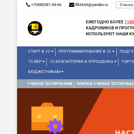
+7(908)081-04-66
lllkkk66@yandex.ru
Список
ЕЖЕГОДНО БОЛЕЕ
1100
КАДРОВИКОВ И ПРОГ
ИСПОЛЬЗУЮТ НАШИ КУ
СТАРТ В 1С
ПРОГРАММИРОВАНИЕ В 1С
ПОДГО
1С:ERP
1С:БУХГАЛТЕРИЯ И УПРОЩЕНКА
ТОРГ
БЮДЖЕТНИКАМ
МИНИ-КУРСЫ
КУРСЫ ДЛЯ ШКОЛЬНИКОВ
ДЛЯ Ш
УЧЕБНОЕ ТЕСТИРОВАНИЕ
ПЛАТНОЕ УЧЕБНОЕ ТЕСТИРОВА
WEB, JAVA И ANDROID