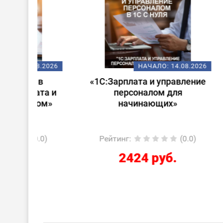
08.2026
НАЧАЛО:
14.08.2026
 в
«1С:Зарплата и управление
Стар
ата и
персоналом для
лом»
начинающих»
0.0)
Рейтинг
:
(0.0)
Ре
2424 руб.